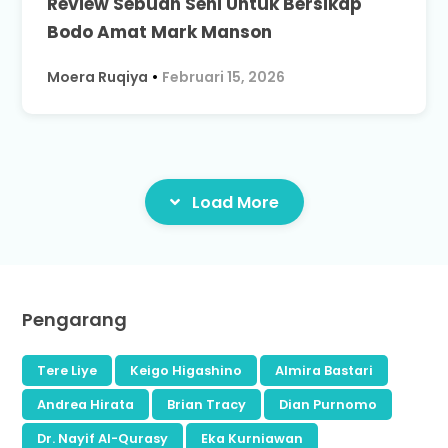
Review Sebuah Seni Untuk Bersikap
Bodo Amat Mark Manson
Moera Ruqiya
•
Februari 15, 2026
Load More
Pengarang
Tere Liye
Keigo Higashino
Almira Bastari
Andrea Hirata
Brian Tracy
Dian Purnomo
Dr. Nayif Al-Qurasy
Eka Kurniawan