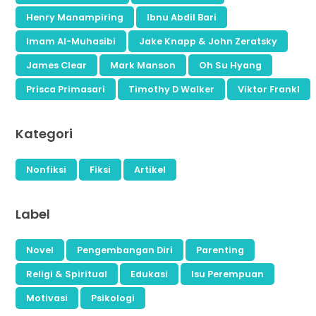
Henry Manampiring
Ibnu Abdil Bari
Imam Al-Muhasibi
Jake Knapp & John Zeratsky
James Clear
Mark Manson
Oh Su Hyang
Prisca Primasari
Timothy D Walker
Viktor Frankl
Kategori
Nonfiksi
Fiksi
Artikel
Label
Novel
Pengembangan Diri
Parenting
Religi & Spiritual
Edukasi
Isu Perempuan
Motivasi
Psikologi