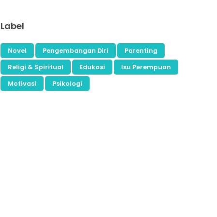
Label
Novel
Pengembangan Diri
Parenting
Religi & Spiritual
Edukasi
Isu Perempuan
Motivasi
Psikologi