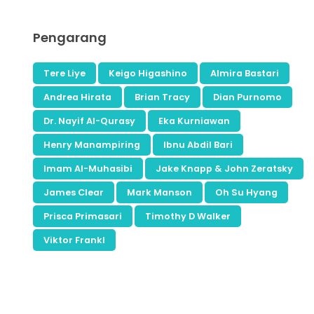
Pengarang
Tere Liye
Keigo Higashino
Almira Bastari
Andrea Hirata
Brian Tracy
Dian Purnomo
Dr. Nayif Al-Qurasy
Eka Kurniawan
Henry Manampiring
Ibnu Abdil Bari
Imam Al-Muhasibi
Jake Knapp & John Zeratsky
James Clear
Mark Manson
Oh Su Hyang
Prisca Primasari
Timothy D Walker
Viktor Frankl