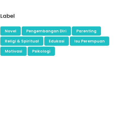
Label
Novel
Pengembangan Diri
Parenting
Religi & Spiritual
Edukasi
Isu Perempuan
Motivasi
Psikologi