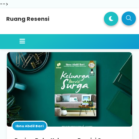
-->
Ruang Resensi
Ibnu Abdil Bari