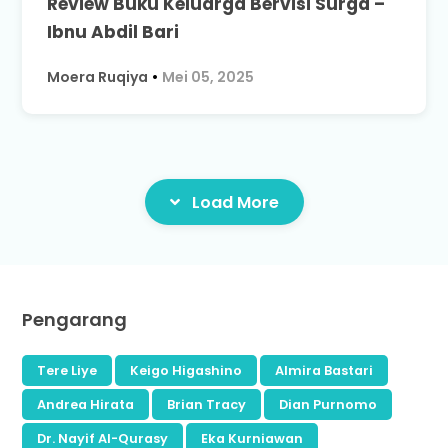
Review Buku Keluarga Bervisi Surga –
Ibnu Abdil Bari
Moera Ruqiya
•
Mei 05, 2025
Load More
Pengarang
Tere Liye
Keigo Higashino
Almira Bastari
Andrea Hirata
Brian Tracy
Dian Purnomo
Dr. Nayif Al-Qurasy
Eka Kurniawan