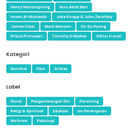
Henry Manampiring
Ibnu Abdil Bari
Imam Al-Muhasibi
Jake Knapp & John Zeratsky
James Clear
Mark Manson
Oh Su Hyang
Prisca Primasari
Timothy D Walker
Viktor Frankl
Kategori
Nonfiksi
Fiksi
Artikel
Label
Novel
Pengembangan Diri
Parenting
Religi & Spiritual
Edukasi
Isu Perempuan
Motivasi
Psikologi