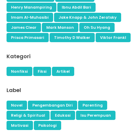
Henry Manampiring
Ibnu Abdil Bari
Imam Al-Muhasibi
Jake Knapp & John Zeratsky
James Clear
Mark Manson
Oh Su Hyang
Prisca Primasari
Timothy D Walker
Viktor Frankl
Kategori
Nonfiksi
Fiksi
Artikel
Label
Novel
Pengembangan Diri
Parenting
Religi & Spiritual
Edukasi
Isu Perempuan
Motivasi
Psikologi