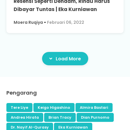
Resensi Seperti Dendam, Rindu Harus
Dibayar Tuntas | Eka Kurniawan
Moera Ruqiya
•
Februari 06, 2022
Load More
Pengarang
Tere Liye
Keigo Higashino
Almira Bastari
Andrea Hirata
Brian Tracy
Dian Purnomo
Dr. Nayif Al-Qurasy
Eka Kurniawan