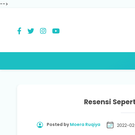
-->
Resensi Seper
Posted by
Moera Ruqiya
2022-02