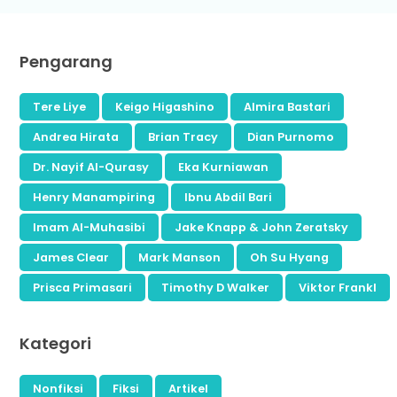
Pengarang
Tere Liye
Keigo Higashino
Almira Bastari
Andrea Hirata
Brian Tracy
Dian Purnomo
Dr. Nayif Al-Qurasy
Eka Kurniawan
Henry Manampiring
Ibnu Abdil Bari
Imam Al-Muhasibi
Jake Knapp & John Zeratsky
James Clear
Mark Manson
Oh Su Hyang
Prisca Primasari
Timothy D Walker
Viktor Frankl
Kategori
Nonfiksi
Fiksi
Artikel