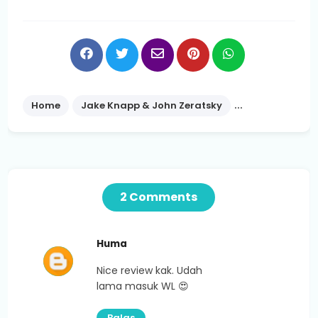
Home
Jake Knapp & John Zeratsky
Nonfiksi
Pe
2 Comments
Huma
Nice review kak. Udah
lama masuk WL 😍
Balas