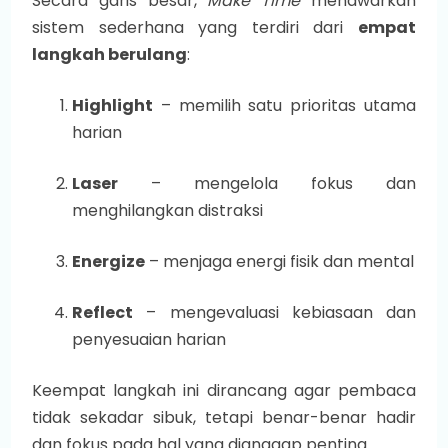
Secara garis besar,
Make Time
menawarkan
sistem sederhana yang terdiri dari
empat
langkah berulang
:
Highlight
– memilih satu prioritas utama
harian
Laser
– mengelola fokus dan
menghilangkan distraksi
Energize
– menjaga energi fisik dan mental
Reflect
– mengevaluasi kebiasaan dan
penyesuaian harian
Keempat langkah ini dirancang agar pembaca
tidak sekadar sibuk, tetapi benar-benar hadir
dan fokus pada hal yang dianggap penting.