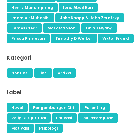
Henry Manampiring
Ibnu Abdil Bari
Imam Al-Muhasibi
Jake Knapp & John Zeratsky
James Clear
Mark Manson
Oh Su Hyang
Prisca Primasari
Timothy D Walker
Viktor Frankl
Kategori
Nonfiksi
Fiksi
Artikel
Label
Novel
Pengembangan Diri
Parenting
Religi & Spiritual
Edukasi
Isu Perempuan
Motivasi
Psikologi