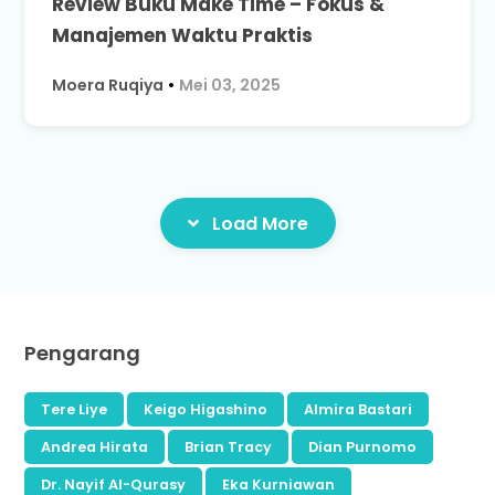
Review Buku Make Time – Fokus &
Manajemen Waktu Praktis
Moera Ruqiya
•
Mei 03, 2025
Load More
Pengarang
Tere Liye
Keigo Higashino
Almira Bastari
Andrea Hirata
Brian Tracy
Dian Purnomo
Dr. Nayif Al-Qurasy
Eka Kurniawan