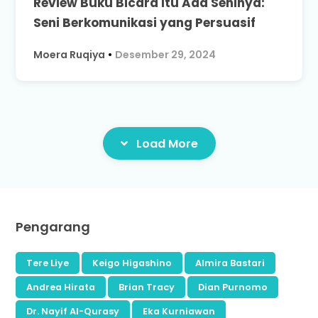
Review Buku Bicara Itu Ada Seninya:
Seni Berkomunikasi yang Persuasif
Moera Ruqiya
•
Desember 29, 2024
Load More
Pengarang
Tere Liye
Keigo Higashino
Almira Bastari
Andrea Hirata
Brian Tracy
Dian Purnomo
Dr. Nayif Al-Qurasy
Eka Kurniawan