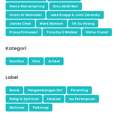
Henry Manampiring
Ibnu Abdil Bari
Imam Al-Muhasibi
Jake Knapp & John Zeratsky
James Clear
Mark Manson
Oh Su Hyang
Prisca Primasari
Timothy D Walker
Viktor Frankl
Kategori
Nonfiksi
Fiksi
Artikel
Label
Novel
Pengembangan Diri
Parenting
Religi & Spiritual
Edukasi
Isu Perempuan
Motivasi
Psikologi