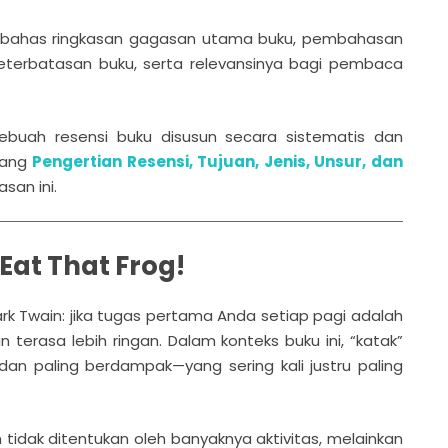
embahas ringkasan gagasan utama buku, pembahasan
 keterbatasan buku, serta relevansinya bagi pembaca
buah resensi buku disusun secara sistematis dan
ntang
Pengertian Resensi, Tujuan, Jenis, Unsur, dan
an ini.
Eat That Frog!
rk Twain: jika tugas pertama Anda setiap pagi adalah
terasa lebih ringan. Dalam konteks buku ini, “katak”
dan paling berdampak—yang sering kali justru paling
idak ditentukan oleh banyaknya aktivitas, melainkan