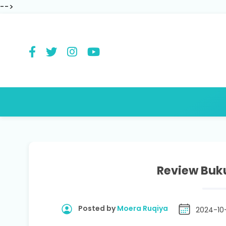
-->
Review Buku
Posted by
Moera Ruqiya
2024-10